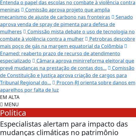
Entenda o papel das escolas no combate à violência contra
meninas
Comissão aprova projeto que amplia
mecanismo de ajuste de carbono nas fronteiras
Senado
aprova venda de spray de pimenta para defesa de
mulheres
Comissão mista debate o uso de tecnologia no
combate à violência contra a mulher
Petrobras descobre
mais poço de gás na margem equatorial da Colômbia
Enamed: reaberto prazo de recurso de atendimento
especializado
Câmara aprova minirreforma eleitoral que
prevê mudanças na prestação de contas dos...
Comissão
de Constituição e Justiça aprova criação de cargos para
Tribunal Regional do...
Procon-RJ orienta sobre danos em
aparelhos por falta de luz
EM ALTA
MENU
Política
Especialistas alertam para impacto das
mudanças climáticas no patrimônio