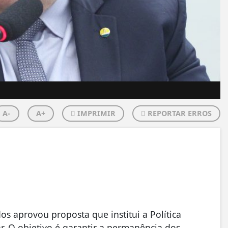
A-
A+
IMPRIMIR
REPORTAR ERROS
 aprovou proposta que institui a Política
. O objetivo é garantir a permanência dos