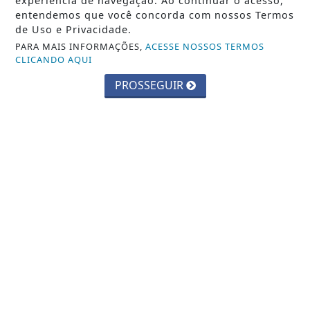
experiência de navegação. Ao continuar o acesso,
entendemos que você concorda com nossos Termos
ESPORTES
de Uso e Privacidade.
Polícia do Rio faz operações para
PARA MAIS INFORMAÇÕES,
ACESSE NOSSOS TERMOS
prender dezenas de integrantes do CV
CLICANDO AQUI
PROSSEGUIR
Saiba Mais
MAIS POSTAGENS
Crie sua conta e confira as
vantagens do Portal
Você pode ler matérias exclusivas, anunciar