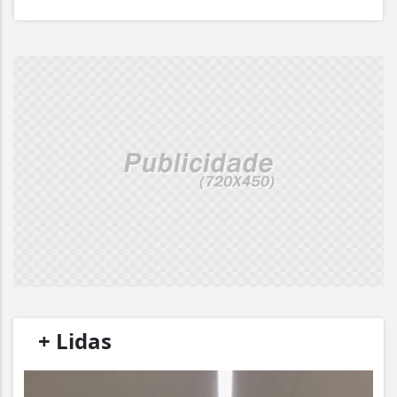
/
+ Lidas
/