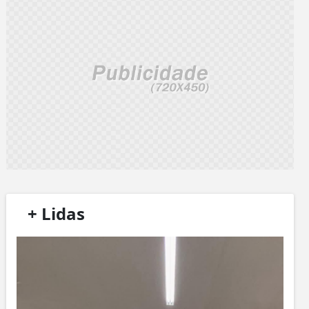
/
+ Lidas
/