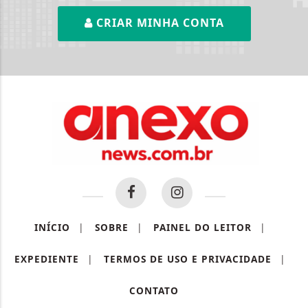
CRIAR MINHA CONTA
INÍCIO
|
SOBRE
|
PAINEL DO LEITOR
|
EXPEDIENTE
|
TERMOS DE USO E PRIVACIDADE
|
Termos de Uso e Privacidade
CONTATO
Esse site utiliza cookies para melhorar sua