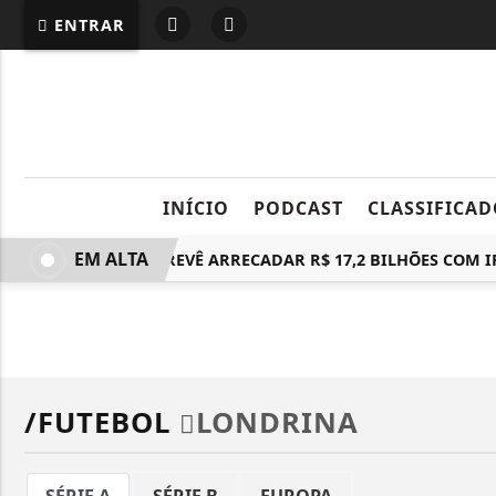
ENTRAR
INÍCIO
PODCAST
CLASSIFICAD
EM ALTA
RECEITA PREVÊ ARRECADAR R$ 17,2 BILHÕES COM I
/FUTEBOL
LONDRINA
SÉRIE A
SÉRIE B
EUROPA