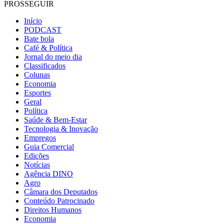
PROSSEGUIR
Início
PODCAST
Bate bola
Café & Política
Jornal do meio dia
Classificados
Colunas
Economia
Esportes
Geral
Política
Saúde & Bem-Estar
Tecnologia & Inovação
Empregos
Guia Comercial
Edições
Notícias
Agência DINO
Agro
Câmara dos Deputados
Conteúdo Patrocinado
Direitos Humanos
Economia