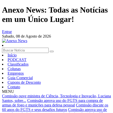
Anexo News: Todas as Notícias
em um Único Lugar!
Entrar
Sabado,
08 de Agosto de 2026
Início
PODCAST
Classificados
Colunas
Empregos
Guia Comercial
Cupons de Desconto
Contato
MENU
Comissão ouve ministra de Ciência, Tecnologia e Inovação, Luciana
Santos, sobre...
Comissão aprova uso do FGTS para compra de
armas de fogo e munições para defesa pessoal
Comissão discute os
60 anos do FGTS e seus desafios futuros
Comissão aprova uso de