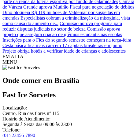
parte da renda da loteria esportiva por fundo de calamidades
Câmara
de Várzea Grande aprova Mutirão Fiscal para negociação de débitos
Dino bloqueia R$ 119 milhões de Valdemar por suspeitas em
emendas
Especialistas cobram a criminalização da misoginia, vista
como causa do aumento de...
Comissão aprova programa para
reduzir disputas judiciais no setor de beleza
Comissão aprova
projeto que assegura criação de grêmios estudantis nas escolas
Inscrições para o Fies do segundo semestre começam na terça-feira
Cesta básica fica mais cara em 17 capitais brasileiras em junho
Projeto obriga hotéis a verificar idade de crianças e adolescentes
EM ALTA
MENU
Onde comer em
Brasília
Fast Ice Sorvetes
Localização:
Centro, Rua das flores n° 115
Horário de Atendimento:
Segunda à Sexta das 09:00 às 23:00
Telefone:
(01) 23456-7890